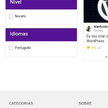
Nível
Novato
Alanhcrdz
Novato
Idiomas
Eu vou criar 
WordPress.
0.0
(0)
Português
A
CATEGORIAS
SOBRE