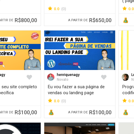
!
( pág
0.0
(0)
0.0
R$800,00
R$650,00
ARTIR DE
A PARTIR DE
agy
henriquenagy
L
Favorite
Favorite
Novato
N
o seu site completo
Eu vou fazer a sua página de
Prog
ecífica
vendas ou landing page
codif
wordp
0.0
(0)
0.0
R$100,00
R$100,00
ARTIR DE
A PARTIR DE