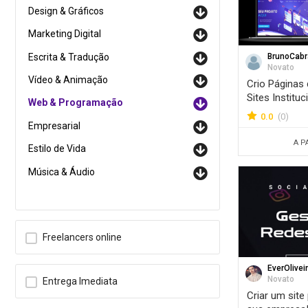
Design & Gráficos
Marketing Digital
Escrita & Tradução
BrunoCabr
Novato
Vídeo & Animação
Crio Páginas
Sites Institu
Web & Programação
negócio
0.0
(0)
Empresarial
A P
Estilo de Vida
Música & Áudio
Freelancers online
EverOlivei
Novato
Entrega Imediata
Criar um site