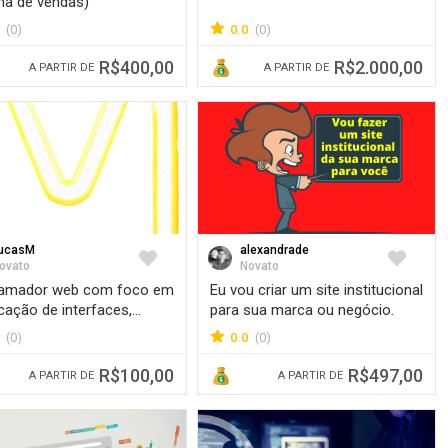
ina de vendas)
(0)
0.0
(0)
R$400,00
R$2.000,00
A PARTIR DE
A PARTIR DE
ucasM
alexandrade
Favorite
Favorite
ovato
Novato
ramador web com foco em
Eu vou criar um site institucional
icação de interfaces,
para sua marca ou negócio.
ress.
(0)
0.0
(0)
R$100,00
R$497,00
A PARTIR DE
A PARTIR DE