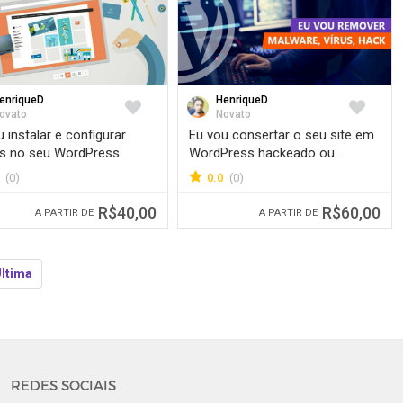
enriqueD
HenriqueD
Favorite
Favorite
ovato
Novato
 instalar e configurar
Eu vou consertar o seu site em
ns no seu WordPress
WordPress hackeado ou
invadido
(0)
0.0
(0)
R$40,00
R$60,00
A PARTIR DE
A PARTIR DE
ltima
REDES SOCIAIS