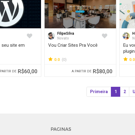
FilipeSilva
H
Favorite
Favorite
Novato
N
o seu site em
Vou Criar Sites Pra Você
Eu vou
plugi
0.0
(0)
0.0
R$60,00
R$80,00
 PARTIR DE
A PARTIR DE
Primeira
1
2
U
PAGINAS