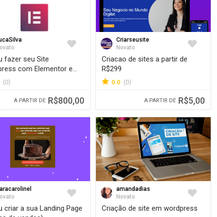
ucaSilva
Criarseusite
Favorite
Favorite
ovato
Novato
u fazer seu Site
Criacao de sites a partir de
ress com Elementor e
R$299
(0)
0.0
(0)
R$800,00
R$5,00
A PARTIR DE
A PARTIR DE
aracarolinel
amandadias
Favorite
Favorite
ovato
Novato
u criar a sua Landing Page
Criação de site em wordpress