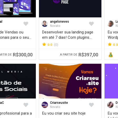
al
angeloneves
L
Favorite
Favorite
Novato
N
 de Vendas ou
Desenvolver sua landing page
Eu vo
cionais para o seu
em até 7 dias! Com plugins
Wordp
originais
SEO
0.0
(0)
0.0
R$300,00
R$397,00
ARTIR DE
A PARTIR DE
raC
Criarseusite
D
Favorite
Favorite
Novato
N
 profissional para a
Eu vou criar seu site hoje
Eu vo