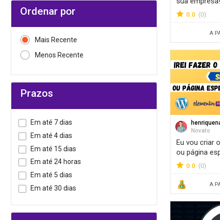
sua empresa
Ordenar por
0.0
(0)
A P
Mais Recente
Menos Recente
Prazos
Em até 7 dias
henriquen
Novato
Em até 4 dias
Eu vou criar 
Em até 15 dias
ou página esp
Em até 24 horas
0.0
(0)
Em até 5 dias
A P
Em até 30 dias