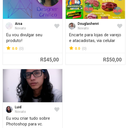
Aisa
Douglashenri
Favorite
Favorit
Novato
Novato
Eu vou divulgar seu
Encarte para lojas de varejo
produto!
e atacadistas, via celular
0.0
(0)
0.0
(0)
R$45,00
R$50,00
Luid
Favorite
Novato
Eu vou criar tudo sobre
Photoshop para vc.