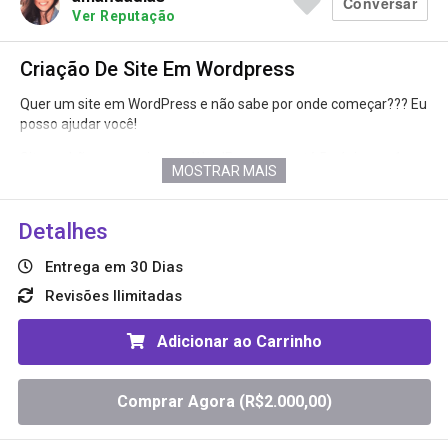
Conversar
Ver Reputação
Ainda não tem avaliações suficientes
Criação De Site Em Wordpress
Quer um site em WordPress e não sabe por onde começar??? Eu
posso ajudar você!
Freelancer
Garantia de
Freelancer
Site padrão responsivo em WordPress com até 5 páginas e 1
Novato ainda
Reembolso
Novato ainda
MOSTRAR MAIS
formulário de contato.
— IMPORTANTE —
Região
São Paulo
Detalhes
– Necessário ter domínio, hospedagem e banco de dados
Idiomas
Português,
Entrega em 30 Dias
configurados para a instalação.
Revisões Ilimitadas
– O conteúdo (textos e imagens) deverá ser enviado pelo cliente
após a compra.
Adicionar ao Carrinho
– Caso tenha dúvida entre em contato pelo chat.
Comprar Agora (R$
2.000,00
)