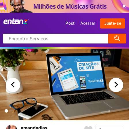
COMEÇAR AGORA
Post
Acessar
Junte-se
Pesquisar
itens
amandadias