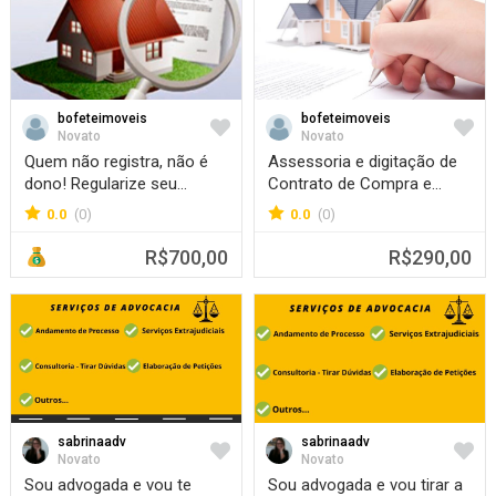
bofeteimoveis
bofeteimoveis
Favorite
Favorit
Novato
Novato
Quem não registra, não é
Assessoria e digitação de
dono! Regularize seu
Contrato de Compra e
imóvel!
Venda
0.0
(0)
0.0
(0)
R$700,00
R$290,00
sabrinaadv
sabrinaadv
Favorite
Favorit
Novato
Novato
Sou advogada e vou te
Sou advogada e vou tirar a