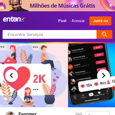
COMEÇAR AGORA
Post
Acessar
Junte-se
Pesquisar
itens
Fygomez