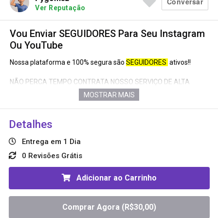
Conversar
Ver Reputação
Ainda não tem avaliações suficientes
Vou Enviar SEGUIDORES Para Seu Instagram
Ou YouTube
Nossa plataforma e 100% segura são
SEGUIDORES
ativos!!
Freelancer
Garantia de
Freelancer
Novato ainda
Reembolso
Novato ainda
NÃO PERCA TEMPO CONTRATA NOSSO SERVIÇO DE ALTA
QUALIDADE.
MOSTRAR MAIS
Região
Minas Gerais
Seguidores:
Brasileiros🇧🇷
Detalhes
Idiomas
Português,
mundiais 🌍
Entrega em 1 Dia
Copie o link de afiliado, compartilhe e ganhe e ganhe também💰
0 Revisões Grátis
Adicionar ao Carrinho
Comprar Agora (R$
30,00
)